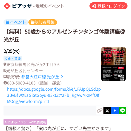
- 地域のイベント
登録 / ログイン
イベント
参加者募集
【無料】50歳からのアルゼンチンタンゴ体験講座＠
光が丘
2/25(水)
文化・芸能
東京都練馬区光が丘2丁目9-6
光が丘区民センター
最寄駅:
都営大江戸線
光が丘
2
080-5089-4103（担当：鎌倉)
https://docs.google.com/forms/d/e/1FAIpQLSd2p
3BvBfWXEsGiStGoyu-93xtZtY2Fb_RgAwM-zMfOIf
MOqg/viewform?pli=1
AIによるイベントの概要説明
【信頼と驚き】「実は光が丘に、すごい先生がきます」