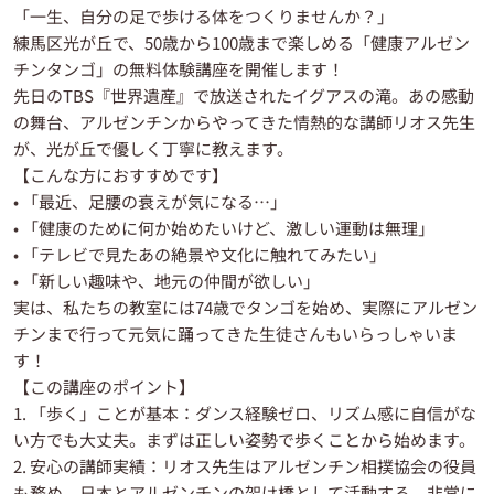
「一生、自分の足で歩ける体をつくりませんか？」
練馬区光が丘で、50歳から100歳まで楽しめる「健康アルゼン
チンタンゴ」の無料体験講座を開催します！
先日のTBS『世界遺産』で放送されたイグアスの滝。あの感動
の舞台、アルゼンチンからやってきた情熱的な講師リオス先生
が、光が丘で優しく丁寧に教えます。
【こんな方におすすめです】
• 「最近、足腰の衰えが気になる…」
• 「健康のために何か始めたいけど、激しい運動は無理」
• 「テレビで見たあの絶景や文化に触れてみたい」
• 「新しい趣味や、地元の仲間が欲しい」
実は、私たちの教室には74歳でタンゴを始め、実際にアルゼン
チンまで行って元気に踊ってきた生徒さんもいらっしゃいま
す！
【この講座のポイント】
1. 「歩く」ことが基本：ダンス経験ゼロ、リズム感に自信がな
い方でも大丈夫。まずは正しい姿勢で歩くことから始めます。
2. 安心の講師実績：リオス先生はアルゼンチン相撲協会の役員
も務め、日本とアルゼンチンの架け橋として活動する、非常に