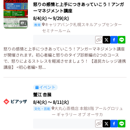
怒りの感情と上手につきあっていこう！アンガ
ーマネジメント講座
8/4(火)
〜
9/29(火)
1
キャリアバンク札幌スキルアップセンター
教育
セミナールーム
怒りの感情と上手につきあっていこう！アンガーマネジメント講座
が開催されます。初心者編と怒りのタイプ診断編の2つのコース
で、怒りによるストレスを軽減させましょう！ 【道民カレッジ連携
講座】 <初心者編> 怒...
イベント
蟹江 杏展
8/4(火)
〜
8/11(火)
大丸心斎橋店 本館8階 アールグロリュ
文化・芸能
ー ギャラリー オブ オーサカ