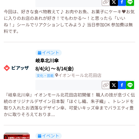
今回は、好きな食べ物教えて♪ お肉やお魚、お菓子にケーキ♥お気
に入りのお店のあれが好き！でもわかる～！と思ったら「いい
ね！」シールでリアクションしてみよう♪ 当日参加OK 参加費は無
料です。
イベント
岐阜北川傘
8/4(火)
〜
8/14(金)
イオンモール北花田店
文化・芸能
『岐阜北川傘』イオンモール北花田店初開催！ 職人の技が息づく伝
統のオリジナルデザイン日本製「ほぐし織、朱子織」、トレンドを
取り入れたお洒落なデザイン傘、可愛いキッズ傘までバラエティ豊
かに取りそろえておりま...
イベント