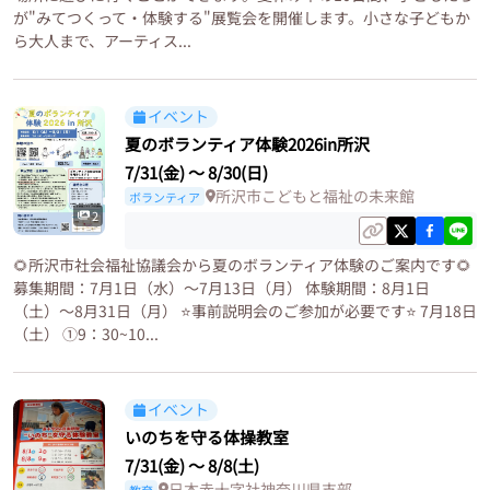
が"みてつくって・体験する"展覧会を開催します。小さな子どもか
ら大人まで、アーティス...
イベント
夏のボランティア体験2026in所沢
7/31(金)
〜
8/30(日)
所沢市こどもと福祉の未来館
ボランティア
2
🌻所沢市社会福祉協議会から夏のボランティア体験のご案内です🌻
募集期間：7月1日（水）〜7月13日（月） 体験期間：8月1日
（土）〜8月31日（月） ⭐️事前説明会のご参加が必要です⭐️ 7月18日
（土） ①9：30~10...
イベント
いのちを守る体操教室
7/31(金)
〜
8/8(土)
日本赤十字社神奈川県支部
教育