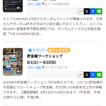
エミフルMASAKI
文化・芸能
1
エミフルMASAKIで8月からガンダムイベントが開催されます。子供
さんやガンダム好きの方はぜひ足を運んでみてください。 エミフル
MASAKI (愛媛県伊予郡松前町)では、ガンダムグッズの公式総合施
設「THE GUNDAM BASE...
イベント
参加者募集
貯金箱ワークショップ
8/1(土)
〜
8/23(日)
ユーケイスピカ
文化・芸能
4
2026年の貯金箱ワークショップのお知らせです。コロコロ貯金箱や
不思議なフロートキューブ貯金箱、付き添いの未就学児工作が体験
できます。 【講習期間】 8月1日から8月23日まで（不定休） 午前
10時から12時、午後1時...