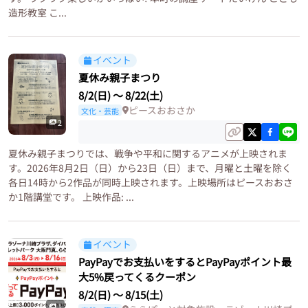
造形教室 こ...
イベント
夏休み親子まつり
8/2(日)
〜
8/22(土)
ピースおおさか
文化・芸能
2
夏休み親子まつりでは、戦争や平和に関するアニメが上映されま
す。2026年8月2日（日）から23日（日）まで、月曜と土曜を除く
各日14時から2作品が同時上映されます。上映場所はピースおおさ
か1階講堂です。 上映作品: ...
イベント
PayPayでお支払いをするとPayPayポイント最
大5%戻ってくるクーポン
8/2(日)
〜
8/15(土)
1