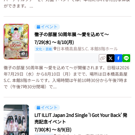
ができます。 ...
イベント
徹子の部屋 50周年展 ～愛を込めて～
7/29(水)
〜
8/10(月)
日本橋高島屋S.C. 本館8階ホール
文化・芸能
1
徹子の部屋 50周年展 ～愛を込めて～が開催されます。日程は2026
年7月29日（水）から8月10日（月）までで、場所は日本橋高島屋
S.C. 本館8階ホールです。入場時間は午前10時30分から午後7時ま
で（午後7時30分閉場）で...
イベント
LIT ILLIT Japan 2nd Single 'I Got Your Back' 発
売記念イベント
7/30(木)
〜
8/9(日)
1