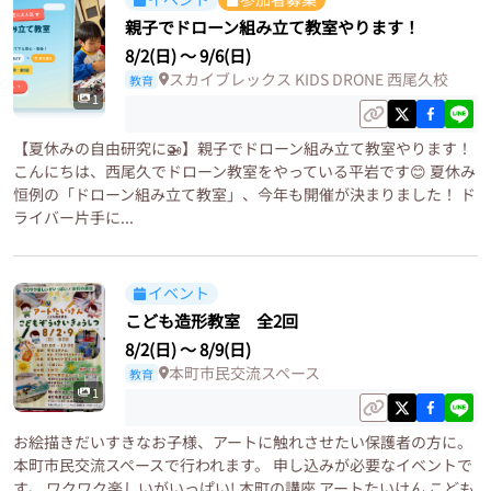
親子でドローン組み立て教室やります！
8/2(日)
〜
9/6(日)
スカイブレックス KIDS DRONE 西尾久校
教育
1
【夏休みの自由研究に🚁】親子でドローン組み立て教室やります！
こんにちは、西尾久でドローン教室をやっている平岩です😊 夏休み
恒例の「ドローン組み立て教室」、今年も開催が決まりました！ ド
ライバー片手に...
イベント
こども造形教室 全2回
8/2(日)
〜
8/9(日)
本町市民交流スペース
教育
1
お絵描きだいすきなお子様、アートに触れさせたい保護者の方に。
本町市民交流スペースで行われます。 申し込みが必要なイベントで
す。 ワクワク楽しいがいっぱい! 本町の講座 アートたいけん こども