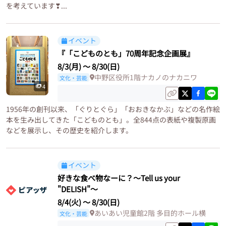
を考えています❣...
イベント
『「こどものとも」70周年記念企画展』
8/3(月)
〜
8/30(日)
中野区役所1階ナカノのナカニワ
文化・芸能
4
1956年の創刊以来、「ぐりとぐら」「おおきなかぶ」などの名作絵
本を生み出してきた「こどものとも」。全844点の表紙や複製原画
などを展示し、その歴史を紹介します。
イベント
好きな食べ物なーに？～Tell us your
"DELISH"～
8/4(火)
〜
8/30(日)
あいあい児童館2階 多目的ホール横
文化・芸能