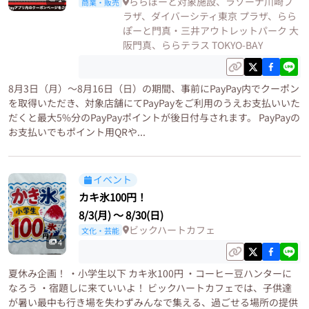
ららぽーと対象施設、ラゾーナ川崎プ
商業・販売
ラザ、ダイバーシティ東京 プラザ、らら
ぽーと門真・三井アウトレットパーク 大
阪門真、ららテラス TOKYO-BAY
8月3日（月）～8月16日（日）の期間、事前にPayPay内でクーポン
を取得いただき、対象店舗にてPayPayをご利用のうえお支払いいた
だくと最大5%分のPayPayポイントが後日付与されます。 PayPayの
お支払いでもポイント用QRや...
イベント
カキ氷100円！
8/3(月)
〜
8/30(日)
ビックハートカフェ
文化・芸能
4
夏休み企画！ ・小学生以下 カキ氷100円 ・コーヒー豆ハンターに
なろう ・宿題しに来ていいよ！ ビックハートカフェでは、子供達
が暑い最中も行き場を失わずみんなで集える、過ごせる場所の提供