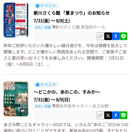
イベント
新川さくら館 「夏まつり」のお知らせ
7/31(金)
〜
8/8(土)
新川さくら館 多目的ホール
文化・芸能
2
昨年ご好評いただいた懐かしい縁日遊びを、今年は規模を拡大して
開催します。どこか懐かしい雰囲気あふれる空間で、ご家族やご友
人と夏の思い出づくりをお楽しみください。 開催期間： 7月31日
（金）～8月8日（土） ...
イベント
〜どこかの、あのこの、すみか〜
7/31(金)
〜
8/9(日)
横浜市民ギャラリーあざみ野
文化・芸能
2
あざみ野こどもギャラリー2026では、いろんな"あのこ"のひみつの
場所に遊びに行くことができます。夏休み中の10日間、子どもたち