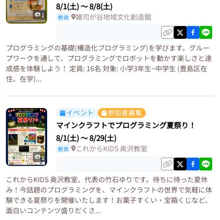
8/1(土)
〜
8/8(土)
1
雑司が谷地域文化創造館
教育
プログラミングの基礎(構造化プログラミング)を学びます。グルー
プワークを通して、プログラミングでロボットを動かす楽しさと達
成感を体験しよう！ 定員: 16名 対象: 小学3年生~中学生 (豊島区在
住、在学)...
イベント
参加者募集
マインクラフトでプログラミング夏祭り！
8/1(土)
〜
8/29(土)
これからKIDS 奥沢教室
教育
1
これからKIDS 奥沢教室、代表の竹石ゆりです。待ちに待った夏休
み！今話題のプログラミングを、マインクラフトの世界で気軽に体
験できる夏祭りを開催いたします！お菓子すくい・宝箱くじなど、
面白いコンテンツ盛りだくさ...