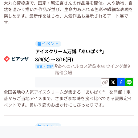
大丸心斎橋店で、画家・蟹江杏さんの作品展を開催。人や動物、自
然を温かく描いた作品が並び、生命力あふれる色彩や繊細な表現を
楽しめます。最新作をはじめ、人気作品も展示されるアート展で
す。
イベント
アイスクリーム万博「あいぱく®」
8/4(火)
〜
8/16(日)
あべのハルカス近鉄本店 ウイング館9
文化・芸能
階催会場
全国各地の人気アイスクリームが集まる「あいぱく®」を開催！定
番からご当地アイスまで、さまざまな味を食べ比べできる夏限定イ
ベントです。暑い季節のお出かけにもぴったりです。
イベント
食品サンプル展2026