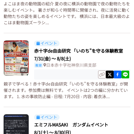
よこはま夜の動物園の紹介 夏の夜に横浜の動物園で夜の動物たちを
楽しむイベント。 暑さが和らぐ時間帯に開催され、夜に活発に動く
動物たちの姿を楽しめるイベントです。 横浜には、日本最大級のよ
こはま動物園ズーラシ...
イベント
赤十字de自由研究 「いのち"を守る体験教室
7/31(金)
〜
8/8(土)
日本赤十字社神奈川県支部
教育
1
親子で学べる！赤十字de自由研究「いのち"を守る体験教室」が開
催されます。参加費は無料です。 イベントは2つの編に分かれてい
ます。 1. 水の事故防止編 - 日程: 7月20日 - 内容: 着衣泳...
イベント
エミフルMASAKI ガンダムイベント
8/1(土)
〜
8/30(日)