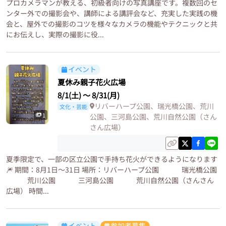
プロカメラマンが教える、初級者向けの写真講座です。複数回のセ
ンター外での撮影会や、講師による講評会など、充実した実践の機
会と、屋外での撮影のコツを様々なカメラの機能やテクニックと共
にお伝えし、実際の撮影に役...
イベント
夏休み親子花火広場
8/1(土)
〜
8/31(月)
リバーハープ公園、瑞光橋公園、荒川
文化・芸能
1
公園、三河島公園、荒川自然公園（さん
さん広場）
夏季限定で、一部の区立公園で手持ち花火ができるようになります
🎆 期間：8月1日〜31日 場所：リバーハープ公園 瑞光橋公園
荒川公園 三河島公園 荒川自然公園（さんさん
広場） 時間...
イベント
参加者募集