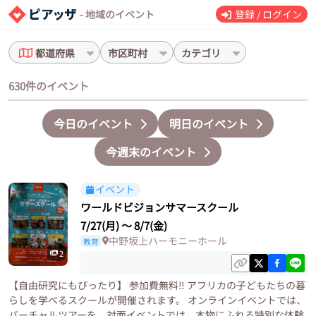
- 地域のイベント
登録 / ログイン
都道府県
市区町村
カテゴリ
630件のイベント
今日のイベント
明日のイベント
今週末のイベント
イベント
ワールドビジョンサマースクール
7/27(月)
〜
8/7(金)
中野坂上ハーモニーホール
教育
2
【自由研究にもぴったり】 参加費無料‼️ アフリカの子どもたちの暮
らしを学べるスクールが開催されます。 オンラインイベントでは、
バーチャルツアーを、対面イベントでは、本物にふれる特別な体験