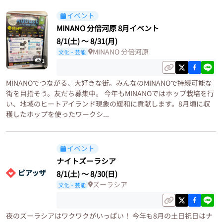
イベント
MINANO 分倍河原 8月イベント
8/1(土)
〜
8/31(月)
MINANO 分倍河原
文化・芸能
1
MINANOでつながる、大好きな街。みんなのMINANOで持続可能な
街を目指そう。友だち募集中。 今年もMINANOではホップ栽培を行
い、地域のヒートアイランド現象の緩和に貢献します。8月頃に収
穫したホップを使ったワークシ...
イベント
ナイトズーラシア
8/1(土)
〜
8/30(日)
ズーラシア
文化・芸能
夜のズーラシアはワクワクがいっぱい！ 今年も8月の土日祝日はナ