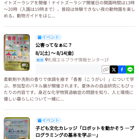
イトズーラシアを開催！ナイトズーラシア開催日の開園時間は13時
～20時（入園は19時まで）、普段は体験できない夜の動物園を楽し
める。動物ガイドをはじ...
イベント
公害ってなぁに？
8/1(土)
〜
8/14(金)
札幌エルプラザ情報センター1F
教育
2
柔軟剤や洗剤の香りで体調を崩す「香害（こうがい）」について学
ぶ、参加型のパネル展が開催されます。夏休みの自由研究にもぴっ
たりの内容です。身近な化学物質過敏症の問題を知り、人と環境に
優しい暮らしについて一緒に...
イベント
子ども文化カレッジ「ロボットを動かそう ―プ
ログラミングの基本を学ぶ―」