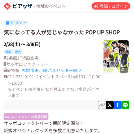
- 地域のイベント
登録 / ログイン
イベント
気になってる人が男じゃなかった POP UP SHOP
2/28(土)
〜
3/8(日)
商業・販売
2条館1F特設会場
サッポロファクトリー
最寄駅:
札幌市東西線
バスセンター前
1
011-271-0101（イベントスペースby0101、10:00
～19:00）
※イベント未開催日など対応できない場合がござ
います
AIによるイベントの概要説明
サッポロファクトリーで期間限定開催！
新規オリジナルグッズを多数ご用意いたします。