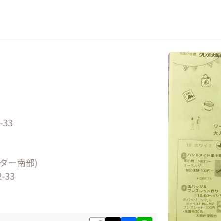
33
ター南部)
-33