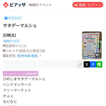
- 地域のイベント
登録 / ログイン
イベント
サタデーマルシェ
2/28(土)
地域サービス
姫島駅から1分
ひめスタ(姫島文化教室1階)
最寄駅:
阪神本線
姫島
1
AIによるイベントの概要説明
ひめじまサタデーマルシェ
ハンドマッサージ
フリーマーケット
かふぇ
などなど