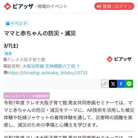
- 地域のイベント
登録 / ログイン
イベント
ママと赤ちゃんの防災・減災
3/7(土)
教育
クレオ大阪子育て館
最寄駅:
大阪谷町線
天神橋筋六丁目
https://chiradigi.ai/osaka_kitaku/10735
AIによるイベントの概要説明
令和7年度 クレオ大阪子育て館 男女共同参画セミナーでは、マ
マと赤ちゃんの防災・減災をテーマに、AR技術を活用した被災
体験や妊婦ジャケットの着用体験を通して、災害時の困難を実
感し、減災のための準備と心構えを学びます。
令和7年度 クレオ大阪子育て館 男女共同参画セミナーでは、マ