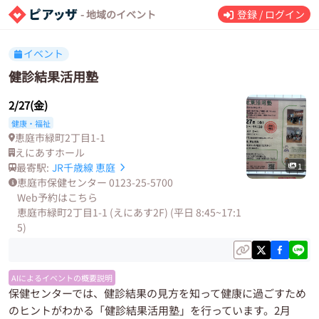
- 地域のイベント
登録 / ログイン
イベント
健診結果活用塾
2/27(金)
健康・福祉
恵庭市緑町2丁目1-1
えにあすホール
最寄駅:
JR千歳線
恵庭
1
恵庭市保健センター 0123-25-5700
Web予約はこちら
恵庭市緑町2丁目1-1 (えにあす2F) (平日 8:45~17:1
5)
AIによるイベントの概要説明
保健センターでは、健診結果の見方を知って健康に過ごすため
のヒントがわかる「健診結果活用塾」を行っています。2月