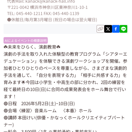
代表Mail: kanack@kanack-hall.info
〒221-0042 横浜市神奈川区東神奈川1-10-1
TEL: 045-440-1211 FAX: 045-440-1139
●休館日/毎月第3月曜日 (祝日の場合は翌火曜日)
AIによるイベントの概要説明
☘️未来をひらく、演劇教育☘️
演劇の手法を取り入れた体験型の教育プログラム「シアターエ
デュケーション」を体験できる演劇ワークショップを開催。参
加者ひとりひとりのペースを尊重しながら、さまざまな演劇的
手法を通して、「自分を表現する力」「相手に共感する力」を
育みます🌟今回は小学生・中高生の部に分かれ、2回の練習を
経て最終日の10日(日)に合同の成果発表会をホール舞台で行い
ます！
🟢日程 2026年5月2日(土)~10日(日)
🟢会場〈練習〉音楽ルーム 〈本番〉ホール
🟢講師 本田けい(俳優・かなっくホールクリエイティブパート
ナー)
🎫料金 3,500円／1名 ※事前予約・事前支払い