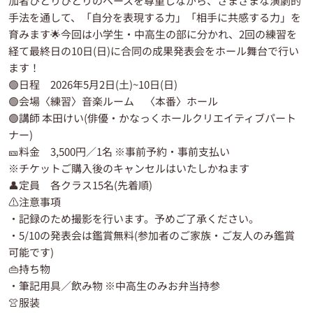
加者ひとりひとりのペースを尊重しながら、さまざまな演劇的
手法を通して、「自分を表現する力」「相手に共感する力」を
育みます🌟今回は小学生・中高生の部に分かれ、2回の練習を
経て最終日の10日(日)に合同の成果発表会をホール舞台で行い
ます！
🟢日程 2026年5月2日(土)~10日(日)
🟢会場〈練習〉音楽ルーム 〈本番〉ホール
🟢講師 本田けい(俳優・かなっくホールクリエイティブパート
ナー)
🎫料金 3,500円／1名 ※事前予約・事前支払い
※チケットご購入後のキャンセルはいたしかねます
👤定員 各クラス15名(先着順)
⚠️注意事項
・記録のため撮影を行います。予めご了承ください。
・5/10の発表会は鑑賞無料(参加者のご家族・ご友人のみ鑑賞
可能です)
👜持ち物
・筆記用具／飲み物 ※中高生のみお弁当持参
👚服装