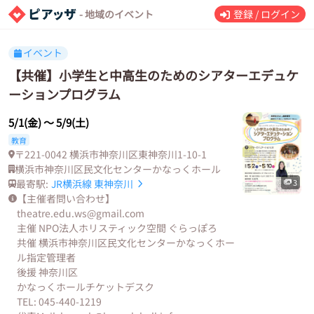
- 地域のイベント
登録 / ログイン
イベント
【共催】小学生と中高生のためのシアターエデュケ
ーションプログラム
5/1(金)
〜
5/9(土)
教育
〒221-0042 横浜市神奈川区東神奈川1-10-1
横浜市神奈川区民文化センターかなっくホール
最寄駅:
JR横浜線
東神奈川
3
【主催者問い合わせ】
theatre.edu.ws@gmail.com
主催 NPO法人ホリスティック空間 ぐらっぽろ
共催 横浜市神奈川区民文化センターかなっくホー
ル指定管理者
後援 神奈川区
かなっくホールチケットデスク
TEL: 045-440-1219