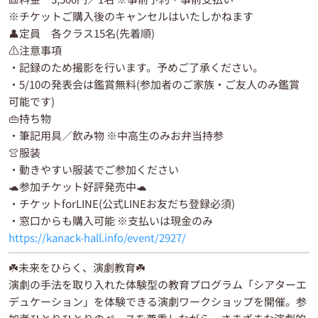
※チケットご購入後のキャンセルはいたしかねます
👤定員 各クラス15名(先着順)
⚠️注意事項
・記録のため撮影を行います。予めご了承ください。
・5/10の発表会は鑑賞無料(参加者のご家族・ご友人のみ鑑賞
可能です)
👜持ち物
・筆記用具／飲み物 ※中高生のみお弁当持参
👚服装
・動きやすい服装でご参加ください
🐢参加チケット好評発売中🐢
・チケットforLINE(公式LINEお友だち登録必須)
・窓口からも購入可能 ※支払いは現金のみ
https://kanack-hall.info/event/2927/
☘️未来をひらく、演劇教育☘️
演劇の手法を取り入れた体験型の教育プログラム「シアターエ
デュケーション」を体験できる演劇ワークショップを開催。参