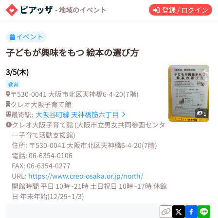
- 地域のイベント
登録 / ログイン
イベント
子どもが興味をもつ 絵本の選び方
3/5(木)
教育
〒530-0041 大阪市北区天神橋6-4-20(7階)
クレオ大阪子育て館
最寄駅:
大阪谷町線
天神橋筋六丁目
1
クレオ大阪子育て館 (大阪市立男女共同参画センタ
ー子育て活動支援館)
住所: 〒530-0041 大阪市北区天神橋6-4-20(7階)
電話: 06-6354-0106
FAX: 06-6354-0277
URL:
https://www.creo-osaka.or.jp/north/
開館時間 平日 10時~21時 土日祝日 10時~17時 休館
日 年末年始(12/29~1/3)