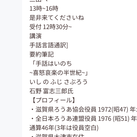
13時~16時
是非来てくださいね
受付 12時30分~
講演
手話言語通訳]
要約筆記
「手話はいのち
~喜怒哀楽の半世紀~」
いし の ふじ さぶろう
石野 富志三郎氏
【プロフィール】
・滋賀県ろうあ協会役員 1972(昭47) 
・全日本ろうあ連盟役員 1976 (昭51
通算46年(3年は役員空白)
・滋賀県大津市在住