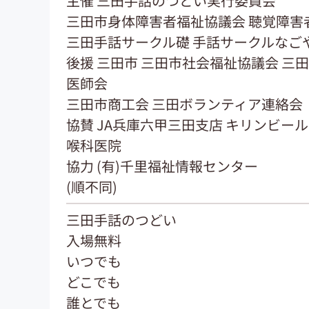
主催 三田手話のつどい実行委員会
三田市身体障害者福祉協議会 聴覚障害
三田手話サークル礎 手話サークルなご
後援 三田市 三田市社会福祉協議会 三
医師会
三田市商工会 三田ボランティア連絡会
協賛 JA兵庫六甲三田支店 キリンビール(
喉科医院
協力 (有)千里福祉情報センター
(順不同)
三田手話のつどい
入場無料
いつでも
どこでも
誰とでも