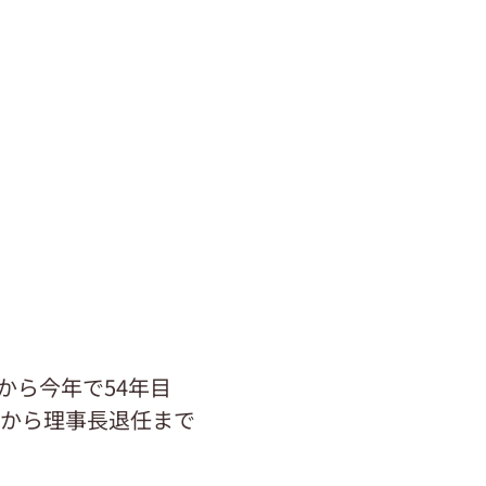
年から今年で54年目
) 年から理事長退任まで