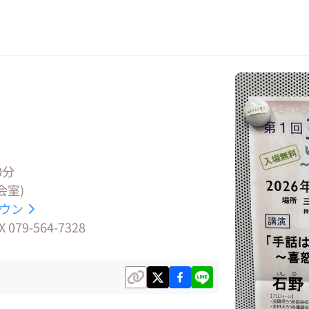
0分
会室)
ウン
9-564-7328