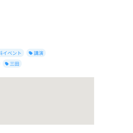
料イベント
講演
三田