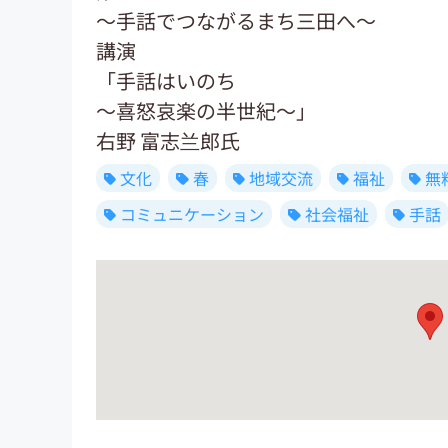
～手話でつながるまち三田へ〜
講演
「手話はいのち
～喜怒哀楽の半世紀～」
右野 富志兰郎氏
文化
春
地域交流
福祉
無
コミュニケーション
社会福祉
手話