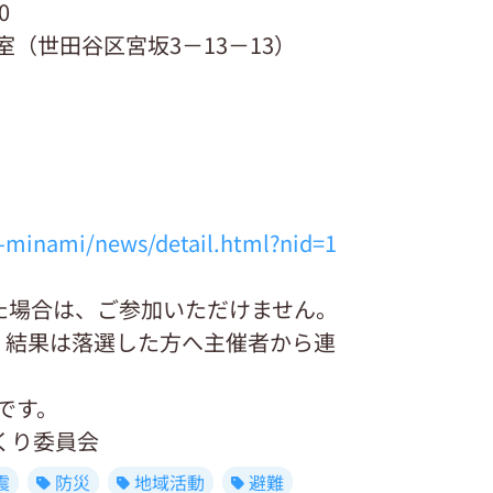
0
室（世田谷区宮坂3－13－13）
u-minami/news/detail.html?nid=1
た場合は、ご参加いただけません。
。結果は落選した方へ主催者から連
です。
くり委員会
震
防災
地域活動
避難