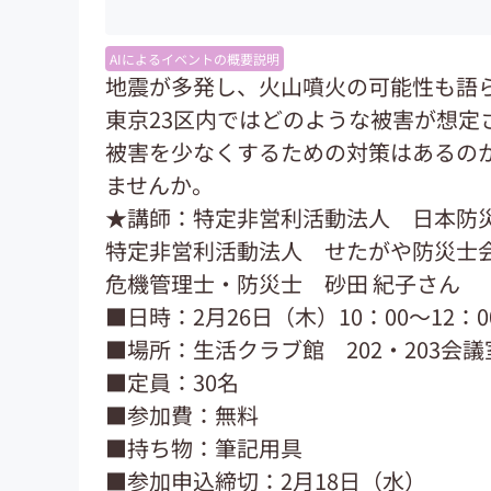
AIによるイベントの概要説明
地震が多発し、火山噴火の可能性も語
東京23区内ではどのような被害が想定
被害を少なくするための対策はあるの
ませんか。
★講師：特定非営利活動法人 日本防
特定非営利活動法人 せたがや防災士
危機管理士・防災士 砂田 紀子さん
■日時：2月26日（木）10：00～12：0
■場所：生活クラブ館 202・203会議
■定員：30名
■参加費：無料
■持ち物：筆記用具
■参加申込締切：2月18日（水）