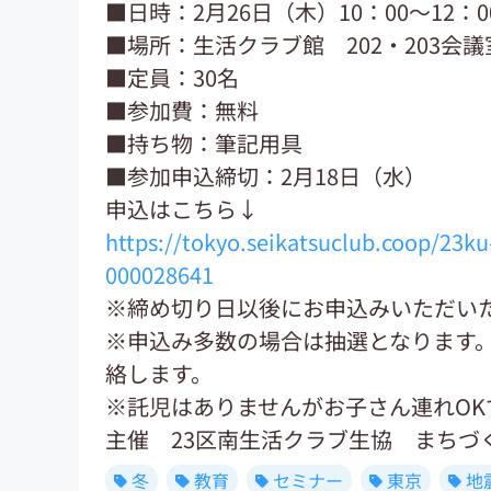
■日時：2月26日（木）10：00～12：0
■場所：生活クラブ館 202・203会議
■定員：30名
■参加費：無料
■持ち物：筆記用具
■参加申込締切：2月18日（水）
申込はこちら↓
https://tokyo.seikatsuclub.coop/23k
000028641
※締め切り日以後にお申込みいただい
※申込み多数の場合は抽選となります
絡します。
※託児はありませんがお子さん連れOK
主催 23区南生活クラブ生協 まちづ
冬
教育
セミナー
東京
地