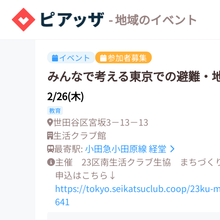
- 地域のイベント
イベント
参加者募集
みんなで考える東京での避難・
2/26(木)
教育
世田谷区宮坂3－13－13
生活クラブ館
最寄駅:
小田急小田原線
経堂
主催 23区南生活クラブ生協 まちづく
申込はこちら↓
https://tokyo.seikatsuclub.coop/23ku-
641