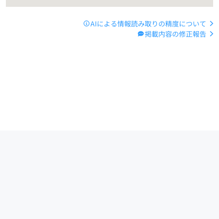
AIによる情報読み取りの精度について
掲載内容の修正報告
運営会社
サイトマップ
お問い合わせ
ご利用ガイド
Copyright (C) 2024 -
2026
PIAZZA, Inc. All Rights Reserved.
路線・駅データ提供：
HeartRails Express