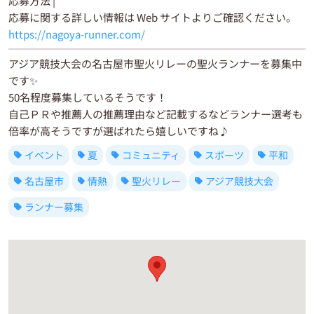
応募方法 |
応募に関する詳しい情報は Web サイトよりご確認ください。
https://nagoya-runner.com/
アジア競技大会の名古屋市聖火リレーの聖火ランナーを募集中
です✨️
50名程度募集しているそうです！
自己ＰＲや推薦人の推薦理由など記載するなどランナー選考も
倍率が高そうですが選ばれたら嬉しいですね♪
イベント
夏
コミュニティ
スポーツ
平和
名古屋市
情熱
聖火リレー
アジア競技大会
ランナー募集