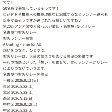
です✨️
50名程度募集しているそうです！
自己ＰＲや推薦人の推薦理由など記載するなどランナー選考も
倍率が高そうですが選ばれたら嬉しいですね♪
第20回アジア競技大会 (2026/愛知・名古屋) 聖火リレー
名古屋市聖火リレー
聖火ランナー募集
A Uniting Flame for All
想いをつなぐ、ひとつに。
聖火リレーは、大会の始まりを告げる希望の象徴です。
平和や情熱といった「想い」を乗せて、聖火ランナーがリレー
によりつないでいきます。
名古屋市聖火リレー開催日
千種区 2026.9.13 (日)
東区 2026.8.22(土)
北区 2026.8.22(土)
西区 2026.9.13(日)
中村区 2026.9.12(土)
中区 2026.8.22(±)