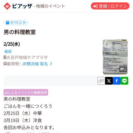
- 地域のイベント
登録 / ログイン
イベント
男の料理教室
2/25(水)
教育
大豆戸地域ケアプラザ
最寄駅:
JR横浜線
菊名
1
AIによるイベントの概要説明
男の料理教室
ごはんを一緒につくろう
2月25日（水）中華
3月19日（木）洋食
各回お申込みとなります。