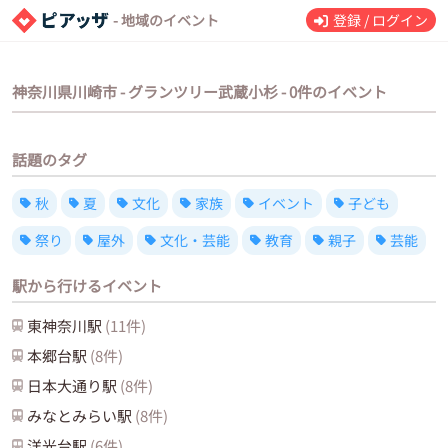
- 地域のイベント
登録 / ログイン
神奈川県川崎市 - グランツリー武蔵小杉 - 0件のイベント
話題のタグ
秋
夏
文化
家族
イベント
子ども
祭り
屋外
文化・芸能
教育
親子
芸能
駅から行けるイベント
東神奈川
駅
(
11
件)
本郷台
駅
(
8
件)
日本大通り
駅
(
8
件)
みなとみらい
駅
(
8
件)
洋光台
駅
(
6
件)