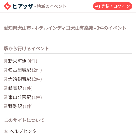
- 地域のイベント
登録 / ログイン
愛知県犬山市 - ホテルインディゴ犬山有楽苑 - 0件のイベント
駅から行けるイベント
新栄町
駅
(
4
件)
名古屋城
駅
(
2
件)
大須観音
駅
(
2
件)
鶴舞
駅
(
1
件)
東山公園
駅
(
1
件)
野跡
駅
(
1
件)
このサイトについて
ヘルプセンター