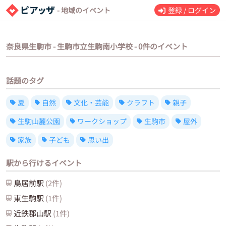
- 地域のイベント
登録 / ログイン
奈良県生駒市 - 生駒市立生駒南小学校 - 0件のイベント
話題のタグ
夏
自然
文化・芸能
クラフト
親子
生駒山麓公園
ワークショップ
生駒市
屋外
家族
子ども
思い出
駅から行けるイベント
鳥居前
駅
(
2
件)
東生駒
駅
(
1
件)
近鉄郡山
駅
(
1
件)