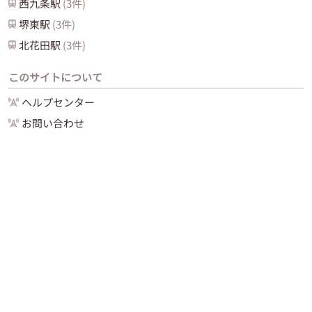
西九条
駅
(
3
件)
堺東
駅
(
3
件)
北花田
駅
(
3
件)
このサイトについて
ヘルプセンター
お問い合わせ