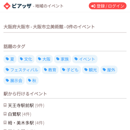
- 地域のイベント
登録 / ログイン
大阪府大阪市 - 大阪市立美術館 - 0件のイベント
話題のタグ
夏
文化
大阪
家族
イベント
フェスティバル
教育
子ども
観光
屋外
展示会
秋
駅から行けるイベント
天王寺駅前
駅
(
9
件)
白鷺
駅
(
4
件)
栂・美木多
駅
(
4
件)