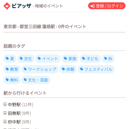
- 地域のイベント
登録 / ログイン
東京都 - 都営三田線 蓮根駅 - 0件のイベント
話題のタグ
夏
文化
イベント
家族
子ども
秋
教育
ワークショップ
体験
フェスティバル
無料
文化・芸能
駅から行けるイベント
中野
駅
(
11
件)
田無
駅
(
9
件)
府中
駅
(
9
件)