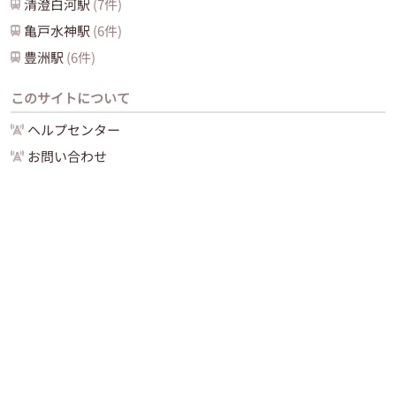
清澄白河
駅
(
7
件)
亀戸水神
駅
(
6
件)
豊洲
駅
(
6
件)
このサイトについて
ヘルプセンター
お問い合わせ