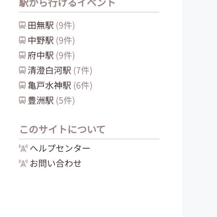
駅から行けるイベント
田無
駅
(
9
件)
中野
駅
(
9
件)
府中
駅
(
9
件)
清澄白河
駅
(
7
件)
亀戸水神
駅
(
6
件)
豊洲
駅
(
5
件)
このサイトについて
ヘルプセンター
お問い合わせ