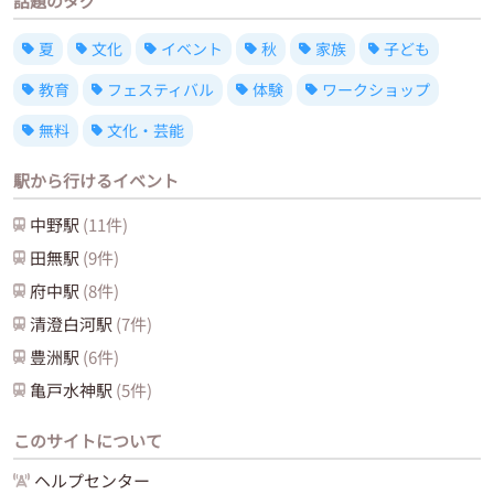
話題のタグ
夏
文化
イベント
秋
家族
子ども
教育
フェスティバル
体験
ワークショップ
無料
文化・芸能
駅から行けるイベント
中野
駅
(
11
件)
田無
駅
(
9
件)
府中
駅
(
8
件)
清澄白河
駅
(
7
件)
豊洲
駅
(
6
件)
亀戸水神
駅
(
5
件)
このサイトについて
ヘルプセンター