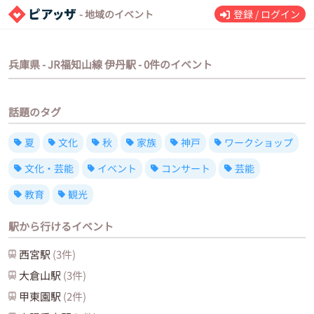
- 地域のイベント
登録 / ログイン
兵庫県 - JR福知山線 伊丹駅 - 0件のイベント
話題のタグ
夏
文化
秋
家族
神戸
ワークショップ
文化・芸能
イベント
コンサート
芸能
教育
観光
駅から行けるイベント
西宮
駅
(
3
件)
大倉山
駅
(
3
件)
甲東園
駅
(
2
件)