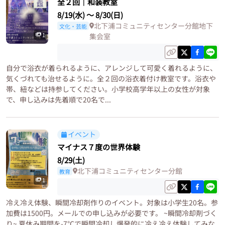
全２回｜和装教室
8/19(水)
〜
8/30(日)
北下浦コミュニティセンター分館地下
文化・芸能
1
集会室
自分で浴衣が着られるように、アレンジして可愛く着れるように、
気くづれても治せるように。全２回の浴衣着付け教室です。浴衣や
帯、紐などは持参してください。小学校高学年以上の女性が対象
で、申し込みは先着順で20名で...
イベント
マイナス７度の世界体験
8/29(土)
北下浦コミュニティセンター分館
教育
1
冷え冷え体験、瞬間冷却剤作りのイベント。対象は小学生20名。参
加費は1500円。メールでの申し込みが必要です。 ~瞬間冷却剤づく
り~ 夏休み期間を-7℃で瞬間冷却し爆発的に冷え冷え体験してみな