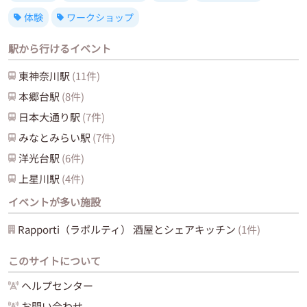
体験
ワークショップ
駅から行けるイベント
東神奈川
駅
(
11
件)
本郷台
駅
(
8
件)
日本大通り
駅
(
7
件)
みなとみらい
駅
(
7
件)
洋光台
駅
(
6
件)
上星川
駅
(
4
件)
イベントが多い施設
Rapporti（ラポルティ） 酒屋とシェアキッチン
(
1
件)
このサイトについて
ヘルプセンター
お問い合わせ