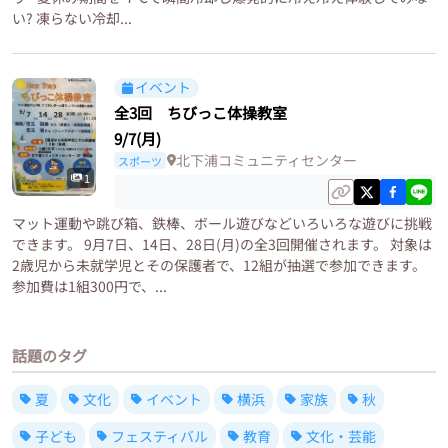
い? 凍らない冷却...
イベント
全3回 ちびっこ体操教室
9/7(月)
北下浦コミュニティセンター
スポーツ
1
マット運動や跳び箱、鉄棒、ボール遊びなどいろいろな遊びに挑戦
できます。 9月7日、14日、28日(月)の全3回開催されます。 対象は
2歳児から未就学児とその保護者で、12組が抽選で参加できます。
参加費は1組300円で、...
話題のタグ
夏
文化
イベント
横浜
家族
秋
子ども
フェスティバル
教育
文化・芸能