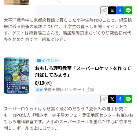
ー）
太平洋戦争中に京都府舞鶴で暮らした小学生時代のことと、緑区鴨
居に残る戦争の痕跡について、小学生の暮らしを聞くイベントで
す。ゲストは狩野陽二さんで、鴨居駅周辺まちづくり研究会初代代
表を務めた方です。昭和8年8月...
イベント
おもしろ理科教室「スーパーロケットを作って
飛ばしてみよう」
8/19(水)
1
豊田地区センター工芸室
教育
スーパーロケットはなぜ高く飛ぶのだろう？夏休みの自由研究に
も！ NPO法人「積み木」寺子屋カフェ・豊田地区センター共催のお
もしろ理科教室です。大小のスーパーボールを重ねた中心に竹串を
刺し、ボールの上にロケッ...