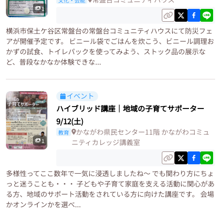
1
横浜市保土ケ谷区常盤台の常盤台コミュニティハウスにて防災フェ
アが開催予定です。 ビニール袋でごはんを炊こう、ビニール調理お
かずの試食、トイレパックを使ってみよう、ストック品の展示な
ど、普段なかなか体験できな...
イベント
ハイブリッド講座｜地域の子育てサポーター
9/12(土)
かながわ県民センター11階 かながわコミュ
教育
1
ニティカレッジ講義室
多様性ってここ数年で一気に浸透しましたね〜 でも関わり方にちょ
っと迷うことも・・・ 子どもや子育て家庭を支える活動に関心があ
る方、地域のサポート活動をされている方に向けた講座です。 会場
かオンラインかを選べ...