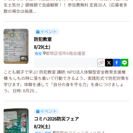
生士気分♪ 顕微鏡で虫歯観察！！ 参加費無料 定員30人（応募者多
数の場合は抽選...
イベント
防犯教室
8/29(土)
都筑区役所6階会議室
教育
1
こども親子で学ぶ! 防犯教室 講師: NPO法人体験型安全教育支援機
構 もしもの時に落ち着いて行動できるよう、実践形式で防犯対策を
学びます。体験を通して「自分の身を守る力」を身につけましょ
う。 日時: 8月29...
イベント
コミハ2026防災フェア
8/29(土)
常盤台コミュニティハウス
文化・芸能