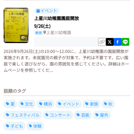
イベント
上星川幼稚園園庭開放
9/26(土)
上星川幼稚園
教育
1
2026年9月26日(土)の10:00〜12:00に、上星川幼稚園の園庭開放が
実施されます。未就園児の親子が対象で、予約は不要です。広い園
庭で楽しく遊びながら、園の雰囲気を感じてください。詳細はホー
ムページを参照してくだ...
話題のタグ
夏
文化
横浜
イベント
家族
秋
フェスティバル
コンサート
芸能
屋外
子ども
体験