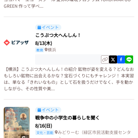
GREEN 作って学べ...
イベント
こうぶつ大へんしん！
8/13(木)
横浜
教育
【横浜】こうぶつ大へんしん！の紹介 鉱物が姿を変える？どんなお
もしろい鉱物に出会えるかな？宝石づくりにもチャレンジ！ 本実習
は、単なる「きれいなもの」として石を扱うだけでなく、手を動か
しながら、その性質や美...
イベント
戦争中の小学生の暮らしを聞く
8/16(日)
みどりーむ（緑区市民活動支援センタ
文化・芸能
1