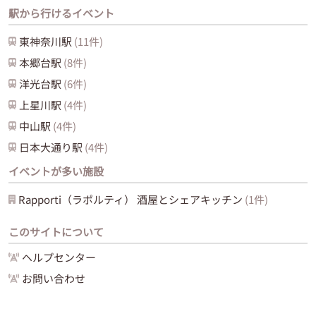
駅から行けるイベント
東神奈川
駅
(
11
件)
本郷台
駅
(
8
件)
洋光台
駅
(
6
件)
上星川
駅
(
4
件)
中山
駅
(
4
件)
日本大通り
駅
(
4
件)
イベントが多い施設
Rapporti（ラポルティ） 酒屋とシェアキッチン
(
1
件)
このサイトについて
ヘルプセンター
お問い合わせ