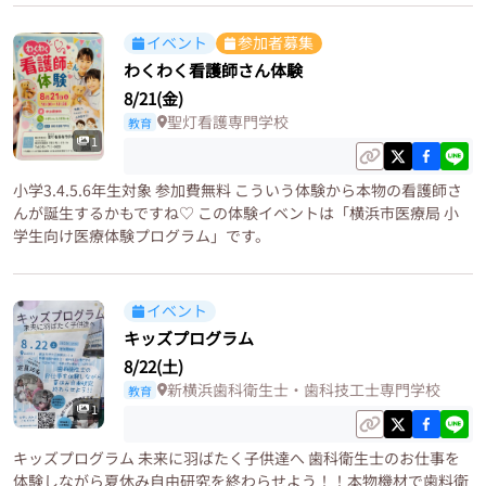
イベント
参加者募集
わくわく看護師さん体験
8/21(金)
聖灯看護専門学校
教育
1
小学3.4.5.6年生対象 参加費無料 こういう体験から本物の看護師さ
んが誕生するかもですね♡ この体験イベントは「横浜市医療局 小
学生向け医療体験プログラム」です。
イベント
キッズプログラム
8/22(土)
新横浜歯科衛生士・歯科技工士専門学校
教育
1
キッズプログラム 未来に羽ばたく子供達へ 歯科衛生士のお仕事を
体験しながら夏休み自由研究を終わらせよう！！本物機材で歯料衛