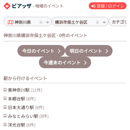
- 地域のイベント
登録 / ログイン
カテゴリ
神奈川県
横浜市保土ケ谷区
神奈川県横浜市保土ケ谷区 - 0件のイベント
今日のイベント
明日のイベント
今週末のイベント
駅から行けるイベント
東神奈川
駅
(
11
件)
本郷台
駅
(
8
件)
日本大通り
駅
(
8
件)
みなとみらい
駅
(
8
件)
洋光台
駅
(
6
件)