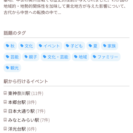
地域的・地勢的関係性を加味して東北地方が与えた影響について、
古代から中世への転換の中で...
話題のタグ
秋
文化
イベント
子ども
夏
家族
芸能
親子
文化・芸能
地域
ファミリー
観光
駅から行けるイベント
東神奈川
駅
(
11
件)
本郷台
駅
(
8
件)
日本大通り
駅
(
7
件)
みなとみらい
駅
(
7
件)
洋光台
駅
(
6
件)