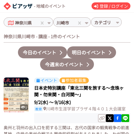
- 地域のイベント
登録 / ログイン
カテゴリ
神奈川県
川崎市
神奈川県川崎市 - 講座 - 1件のイベント
今日のイベント
明日のイベント
今週末のイベント
イベント
参加者募集
日本史特別講座「東北三関を旅する～念珠ヶ
関・勿来関・白河関～」
9/2(水)
〜
9/16(水)
1
川崎市生涯学習プラザ４階４０１大会議室
教育
奥州と羽州の出入口を扼する三関は、古代の国家の蝦夷戦争の前進
基地、中世の奥州合戦でも歴史的役割が与えられました。わが国の