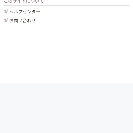
このサイトについて
ヘルプセンター
お問い合わせ
運営会社
サイトマップ
お問い合わせ
ご利用ガイド
Copyright (C) 2024 -
2026
PIAZZA, Inc. All Rights Reserved.
路線・駅データ提供：
HeartRails Express