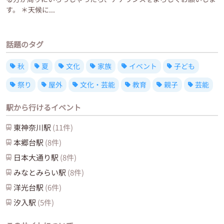
す。 ＊天候に...
話題のタグ
秋
夏
文化
家族
イベント
子ども
祭り
屋外
文化・芸能
教育
親子
芸能
駅から行けるイベント
東神奈川
駅
(
11
件)
本郷台
駅
(
8
件)
日本大通り
駅
(
8
件)
みなとみらい
駅
(
8
件)
洋光台
駅
(
6
件)
汐入
駅
(
5
件)