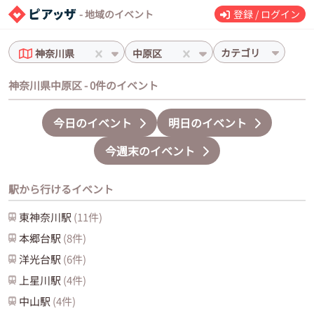
- 地域のイベント
登録 / ログイン
カテゴリ
神奈川県
中原区
神奈川県中原区 - 0件のイベント
今日のイベント
明日のイベント
今週末のイベント
駅から行けるイベント
東神奈川
駅
(
11
件)
本郷台
駅
(
8
件)
洋光台
駅
(
6
件)
上星川
駅
(
4
件)
中山
駅
(
4
件)