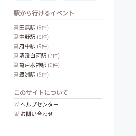
駅から行けるイベント
田無
駅
(
9
件)
中野
駅
(
9
件)
府中
駅
(
9
件)
清澄白河
駅
(
7
件)
亀戸水神
駅
(
6
件)
豊洲
駅
(
5
件)
このサイトについて
ヘルプセンター
お問い合わせ