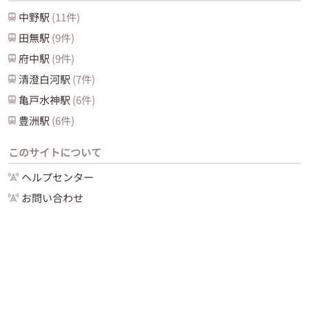
中野
駅
(
11
件)
田無
駅
(
9
件)
府中
駅
(
9
件)
清澄白河
駅
(
7
件)
亀戸水神
駅
(
6
件)
豊洲
駅
(
6
件)
このサイトについて
ヘルプセンター
お問い合わせ