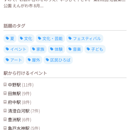
公園 えんがわ市 8月...
話題のタグ
夏
文化
文化・芸能
フェスティバル
イベント
家族
体験
音楽
子ども
アート
屋外
区民ひろば
駅から行けるイベント
中野
駅
(
11
件)
田無
駅
(
9
件)
府中
駅
(
8
件)
清澄白河
駅
(
7
件)
豊洲
駅
(
6
件)
亀戸水神
駅
(
5
件)