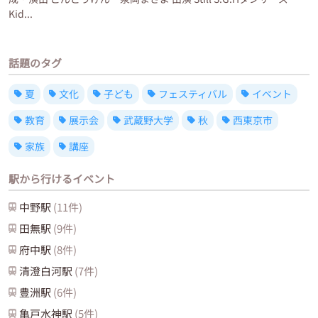
Kid...
話題のタグ
夏
文化
子ども
フェスティバル
イベント
教育
展示会
武蔵野大学
秋
西東京市
家族
講座
駅から行けるイベント
中野
駅
(
11
件)
田無
駅
(
9
件)
府中
駅
(
8
件)
清澄白河
駅
(
7
件)
豊洲
駅
(
6
件)
亀戸水神
駅
(
5
件)