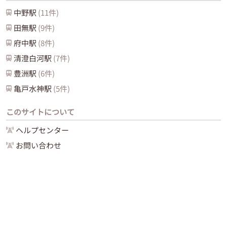
中野
駅
(
11
件)
田無
駅
(
9
件)
府中
駅
(
8
件)
清澄白河
駅
(
7
件)
豊洲
駅
(
6
件)
亀戸水神
駅
(
5
件)
このサイトについて
ヘルプセンター
お問い合わせ