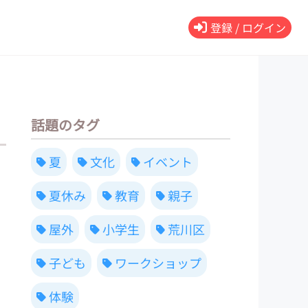
登録 / ログイン
話題のタグ
夏
文化
イベント
夏休み
教育
親子
屋外
小学生
荒川区
子ども
ワークショップ
体験