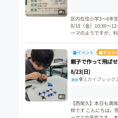
1
区内在住小学3〜6年
8/18（金）10:30
ーマのようですが、科学
イベント
参加者
親子で作って飛ばせ
8/23(日)
スカイブレックス 
教育
3
【西尾久】本日も満席
枠です こんにちは。
ックスの平岩です。 本