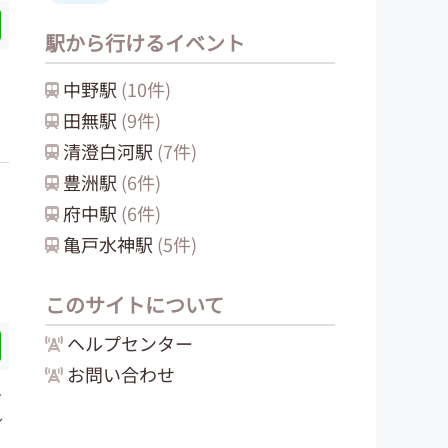
駅から行けるイベント
中野
駅
(
10
件)
田無
駅
(
9
件)
清澄白河
駅
(
7
件)
豊洲
駅
(
6
件)
府中
駅
(
6
件)
亀戸水神
駅
(
5
件)
このサイトについて
ヘルプセンター
お問い合わせ
み
レ