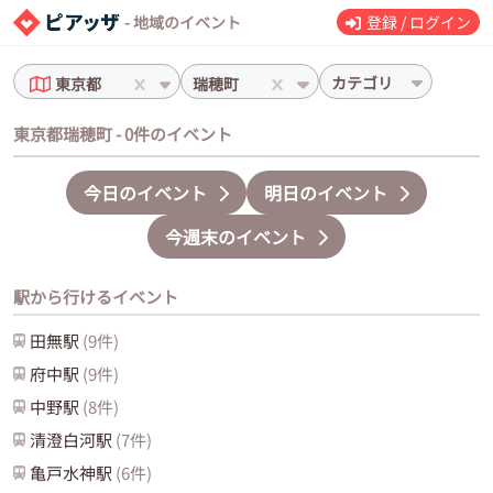
- 地域のイベント
登録 / ログイン
カテゴリ
東京都
瑞穂町
東京都瑞穂町 - 0件のイベント
今日のイベント
明日のイベント
今週末のイベント
駅から行けるイベント
田無
駅
(
9
件)
府中
駅
(
9
件)
中野
駅
(
8
件)
清澄白河
駅
(
7
件)
亀戸水神
駅
(
6
件)