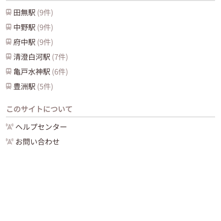
田無
駅
(
9
件)
中野
駅
(
9
件)
府中
駅
(
9
件)
清澄白河
駅
(
7
件)
亀戸水神
駅
(
6
件)
豊洲
駅
(
5
件)
このサイトについて
ヘルプセンター
お問い合わせ