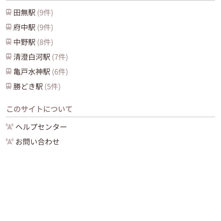
田無
駅
(
9
件)
府中
駅
(
9
件)
中野
駅
(
8
件)
清澄白河
駅
(
7
件)
亀戸水神
駅
(
6
件)
勝どき
駅
(
5
件)
このサイトについて
ヘルプセンター
お問い合わせ