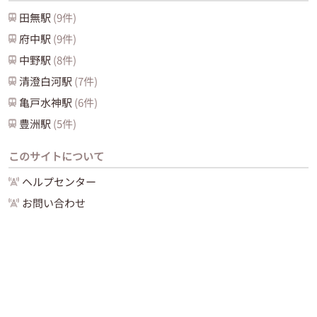
田無
駅
(
9
件)
府中
駅
(
9
件)
中野
駅
(
8
件)
清澄白河
駅
(
7
件)
亀戸水神
駅
(
6
件)
豊洲
駅
(
5
件)
このサイトについて
ヘルプセンター
お問い合わせ