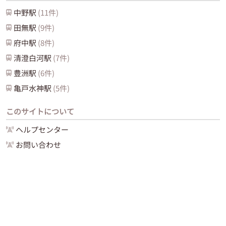
中野
駅
(
11
件)
田無
駅
(
9
件)
府中
駅
(
8
件)
清澄白河
駅
(
7
件)
豊洲
駅
(
6
件)
亀戸水神
駅
(
5
件)
このサイトについて
ヘルプセンター
お問い合わせ