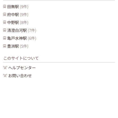
田無
駅
(
9
件)
府中
駅
(
9
件)
中野
駅
(
8
件)
清澄白河
駅
(
7
件)
亀戸水神
駅
(
6
件)
豊洲
駅
(
5
件)
このサイトについて
ヘルプセンター
お問い合わせ