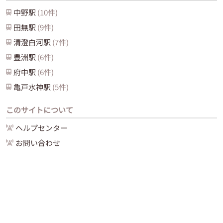
中野
駅
(
10
件)
田無
駅
(
9
件)
清澄白河
駅
(
7
件)
豊洲
駅
(
6
件)
府中
駅
(
6
件)
亀戸水神
駅
(
5
件)
このサイトについて
ヘルプセンター
お問い合わせ