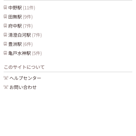
中野
駅
(
11
件)
田無
駅
(
9
件)
府中
駅
(
7
件)
清澄白河
駅
(
7
件)
豊洲
駅
(
6
件)
亀戸水神
駅
(
5
件)
このサイトについて
ヘルプセンター
お問い合わせ