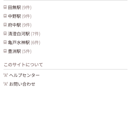
田無
駅
(
9
件)
中野
駅
(
9
件)
府中
駅
(
9
件)
清澄白河
駅
(
7
件)
亀戸水神
駅
(
6
件)
豊洲
駅
(
5
件)
このサイトについて
ヘルプセンター
お問い合わせ