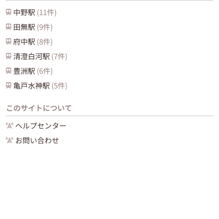
中野
駅
(
11
件)
田無
駅
(
9
件)
府中
駅
(
8
件)
清澄白河
駅
(
7
件)
豊洲
駅
(
6
件)
亀戸水神
駅
(
5
件)
このサイトについて
ヘルプセンター
お問い合わせ