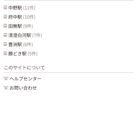
中野
駅
(
11
件)
府中
駅
(
10
件)
田無
駅
(
9
件)
清澄白河
駅
(
7
件)
豊洲
駅
(
6
件)
勝どき
駅
(
5
件)
このサイトについて
ヘルプセンター
お問い合わせ