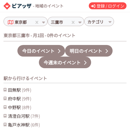
- 地域のイベント
登録 / ログイン
カテゴリ
東京都
三鷹市
東京都三鷹市 - 月1回 - 0件のイベント
今日のイベント
明日のイベント
今週末のイベント
駅から行けるイベント
田無
駅
(
9
件)
府中
駅
(
9
件)
中野
駅
(
8
件)
清澄白河
駅
(
7
件)
亀戸水神
駅
(
6
件)