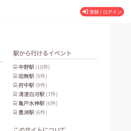
登録 / ログイン
駅から行けるイベント
中野
駅
(
10
件)
田無
駅
(
9
件)
府中
駅
(
9
件)
清澄白河
駅
(
7
件)
亀戸水神
駅
(
6
件)
豊洲
駅
(
6
件)
このサイトについて