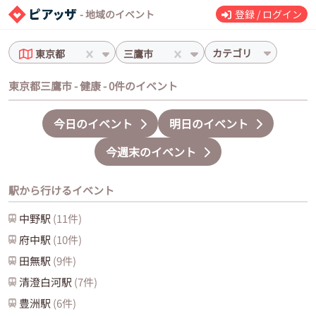
- 地域のイベント
登録 / ログイン
カテゴリ
東京都
三鷹市
東京都三鷹市 - 健康 - 0件のイベント
今日のイベント
明日のイベント
今週末のイベント
駅から行けるイベント
中野
駅
(
11
件)
府中
駅
(
10
件)
田無
駅
(
9
件)
清澄白河
駅
(
7
件)
豊洲
駅
(
6
件)