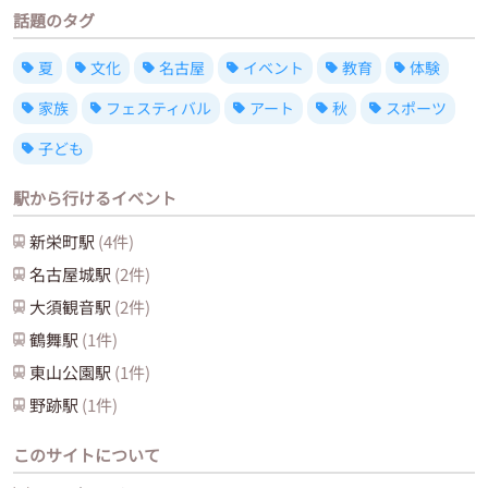
話題のタグ
夏
文化
名古屋
イベント
教育
体験
家族
フェスティバル
アート
秋
スポーツ
子ども
駅から行けるイベント
新栄町
駅
(
4
件)
名古屋城
駅
(
2
件)
大須観音
駅
(
2
件)
鶴舞
駅
(
1
件)
東山公園
駅
(
1
件)
野跡
駅
(
1
件)
このサイトについて