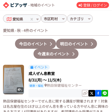
- 地域のイベント
登録 / ログイン
市区町村
カテゴリ
愛知県
愛知県 - 秋 - 4件のイベント
今日のイベント
明日のイベント
今週末のイベント
イベント
成人ぜん息教室
8/31(月)
〜
11/5(木)
熱田保健福祉センター
健康・福祉
1
熱田保健福祉センターでぜん息に関する講座が開催されます！対象
は名古屋在住の18才以上のぜん息を患っている方やぜん息に興味の
ある方です！6回講座がありますが、希望講座のみ受講ができま