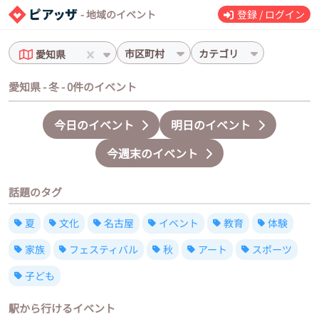
- 地域のイベント
登録 / ログイン
市区町村
カテゴリ
愛知県
愛知県 - 冬 - 0件のイベント
今日のイベント
明日のイベント
今週末のイベント
話題のタグ
夏
文化
名古屋
イベント
教育
体験
家族
フェスティバル
秋
アート
スポーツ
子ども
駅から行けるイベント