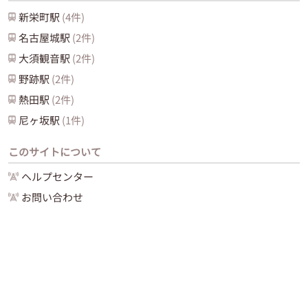
新栄町
駅
(
4
件)
名古屋城
駅
(
2
件)
大須観音
駅
(
2
件)
野跡
駅
(
2
件)
熱田
駅
(
2
件)
尼ヶ坂
駅
(
1
件)
このサイトについて
ヘルプセンター
お問い合わせ