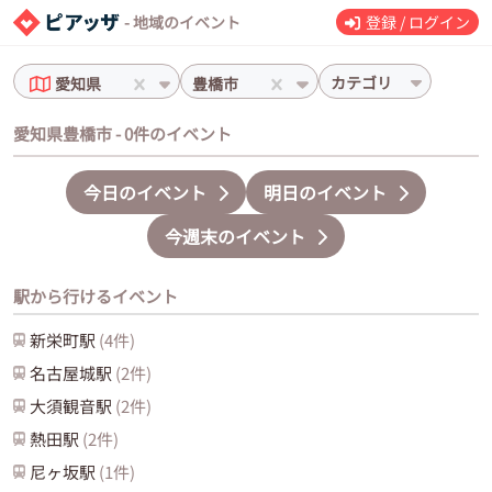
- 地域のイベント
登録 / ログイン
カテゴリ
愛知県
豊橋市
愛知県豊橋市 - 0件のイベント
今日のイベント
明日のイベント
今週末のイベント
駅から行けるイベント
新栄町
駅
(
4
件)
名古屋城
駅
(
2
件)
大須観音
駅
(
2
件)
熱田
駅
(
2
件)
尼ヶ坂
駅
(
1
件)